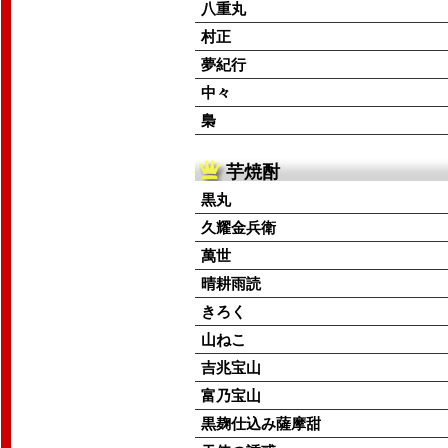
八重丸
村正
夢紀行
中々
梟
芋焼酎
黒丸
久耀金兵衛
萬世
晴耕雨読
きろく
山ねこ
吉兆宝山
富乃宝山
黒麹仕込み薩摩甜