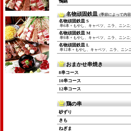
鴨鍋
名物頑固鉄皿
(季節によって内
名物頑固鉄皿 S
串6本 + もやし、キャベツ、ニラ、ニン
名物頑固鉄皿 M
串9本 + もやし、キャベツ、ニラ、ニン
名物頑固鉄皿 L
串12本 + もやし、キャベツ、ニラ、ニン
おまかせ串焼き
8串コース
10串コース
12串コース
鶏の串
砂ずり
きも
ねぎま