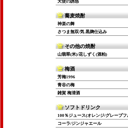
天使の誘惑
蕎麦焼酎
神楽の舞
さつま無双/気 黒麹仕込み
その他の焼酎
山翡翠(米)/花しずく(酒粕)
梅酒
芳梅1996
青谷の梅
雑賀 梅清酒
ソフトドリンク
100％ジュース(オレンジ/グレープフ
コーラ/ジンジャエール