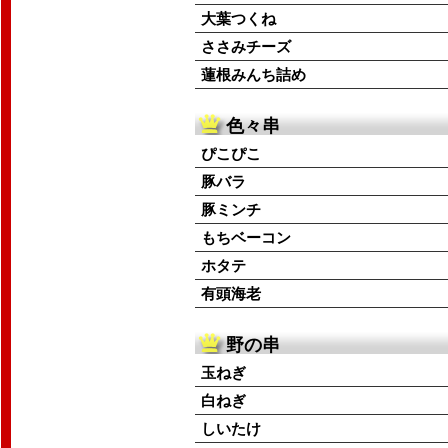
大葉つくね
ささみチーズ
蓮根みんち詰め
色々串
ぴこぴこ
豚バラ
豚ミンチ
もちベーコン
ホタテ
有頭海老
野の串
玉ねぎ
白ねぎ
しいたけ