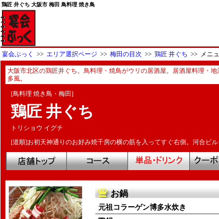
鶏匠 井ぐち 大阪市 梅田 鳥料理 焼き鳥
宴会ぶっく
>>
エリア選択ページ
>>
梅田の目次
>>
鶏匠 井ぐち
>> メニ
大阪市北区の鶏匠井ぐち。鳥料理・焼鳥がウリの居酒屋。居酒屋料理・地
多風。
[鳥料理 焼き鳥・梅田]
鶏匠 井ぐち
トリショウ イグチ
[道順]お初天神通りのお好み焼千房の横の筋を入ってすぐ右側。河合ビル 
お鍋
元祖コラーゲン博多水炊き