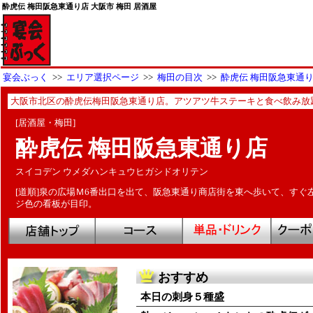
酔虎伝 梅田阪急東通り店 大阪市 梅田 居酒屋
宴会ぶっく
>>
エリア選択ページ
>>
梅田の目次
>>
酔虎伝 梅田阪急東通
大阪市北区の酔虎伝梅田阪急東通り店。アツアツ牛ステーキと食べ飲み放題
[居酒屋・梅田]
酔虎伝 梅田阪急東通り店
スイコデン ウメダハンキュウヒガシドオリテン
[道順]泉の広場Ｍ6番出口を出て、阪急東通り商店街を東へ歩いて、すぐ
ジ色の看板が目印。
おすすめ
本日の刺身５種盛