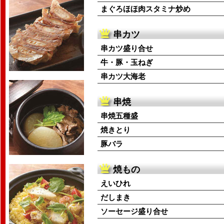
まぐろほほ肉スタミナ炒め
串カツ
串カツ盛り合せ
牛・豚・玉ねぎ
串カツ大海老
串焼
串焼五種盛
焼きとり
豚バラ
焼もの
えいひれ
だしまき
ソーセージ盛り合せ