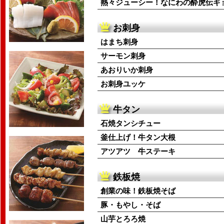
熱々ジューシー！なにわの酔虎伝ギョ
お刺身
はまち刺身
サーモン刺身
あおりいか刺身
お刺身ユッケ
牛タン
石焼タンシチュー
釜仕上げ！牛タン大根
アツアツ 牛ステーキ
鉄板焼
創業の味！鉄板焼そば
豚・もやし・そば
山芋とろろ焼