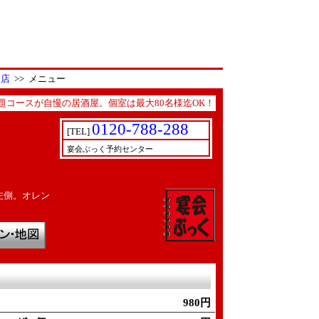
り店
>> メニュー
コースが自慢の居酒屋。個室は最大80名様迄OK！
0120-788-288
[TEL]
宴会ぶっく予約センター
左側。オレン
980円