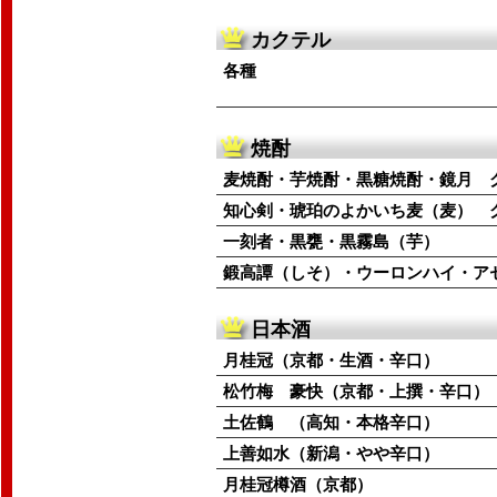
カクテル
各種
焼酎
麦焼酎・芋焼酎・黒糖焼酎・鏡月 
知心剣・琥珀のよかいち麦（麦） 
一刻者・黒甕・黒霧島（芋）
鍛高譚（しそ）・ウーロンハイ・ア
日本酒
月桂冠（京都・生酒・辛口）
松竹梅 豪快（京都・上撰・辛口）
土佐鶴 （高知・本格辛口）
上善如水（新潟・やや辛口）
月桂冠樽酒（京都）