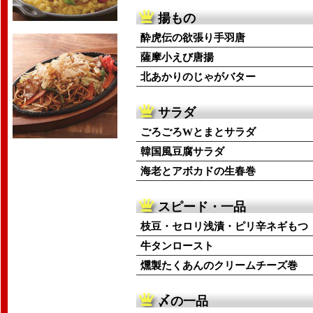
揚もの
酔虎伝の欲張り手羽唐
薩摩小えび唐揚
北あかりのじゃがバター
サラダ
ごろごろWとまとサラダ
韓国風豆腐サラダ
海老とアボカドの生春巻
スピード・一品
枝豆・セロリ浅漬・ピリ辛ネギもつ
牛タンロースト
燻製たくあんのクリームチーズ巻
〆の一品