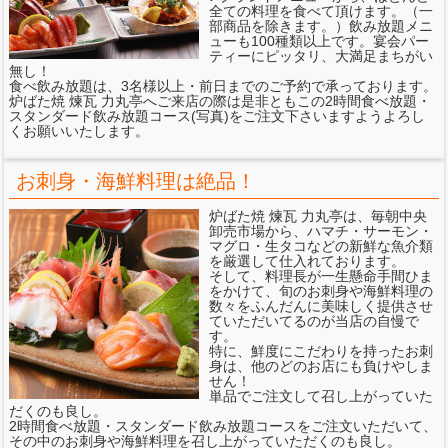
全ての料理を食べて頂けます。（一
部商品を除きます。）飲み放題メニ
ューも100種類以上です。宴会パー
ティーにピッタリ、大満足まちがい
無し！
食べ飲み放題は、3名様以上・前日までのご予約で承っております。
炉ばた焼 煉瓦 力丸亭へご来店の際は是非ともこの2時間食べ放題・
スタンダード飲み放題コース(写真)をご注文下さいますようよろし
くお願いいたします。
お刺身・海鮮料理は絶品！
炉ばた焼 煉瓦 力丸亭は、毎朝中央
卸売市場から、ハマチ・サーモン・
マグロ・生タコなどの新鮮な魚介類
を厳選して仕入れております。
そして、料理長が一生懸命手間ひま
をかけて、旬のお刺身や海鮮料理の
数々をふんだんに美味しく提供させ
ていただいてるのが当店の自慢で
す。
特に、鮮度にこだわりを持ったお刺
身は、他のどのお店にも負けやしま
せん！
単品でご注文して召し上がっていた
だくのも良し。
2時間食べ放題・スタンダード飲み放題コースをご注文いただいて、
その中のお刺身や海鮮料理を召し上がっていただくのも良し。