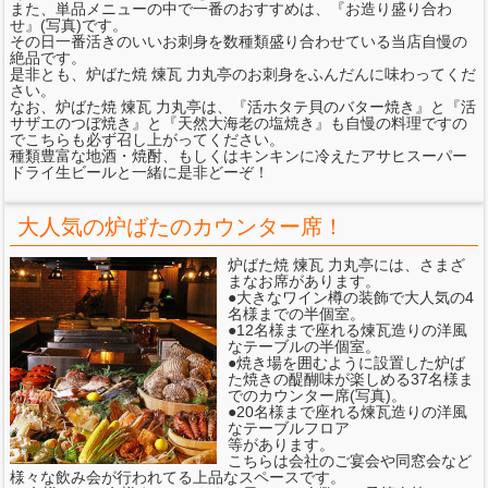
また、単品メニューの中で一番のおすすめは、『お造り盛り合わ
せ』(写真)です。
その日一番活きのいいお刺身を数種類盛り合わせている当店自慢の
絶品です。
是非とも、炉ばた焼 煉瓦 力丸亭のお刺身をふんだんに味わってくだ
さい。
なお、炉ばた焼 煉瓦 力丸亭は、『活ホタテ貝のバター焼き』と『活
サザエのつぼ焼き』と『天然大海老の塩焼き』も自慢の料理ですの
でこちらも必ず召し上がってください。
種類豊富な地酒・焼酎、もしくはキンキンに冷えたアサヒスーパー
ドライ生ビールと一緒に是非どーぞ！
大人気の炉ばたのカウンター席！
炉ばた焼 煉瓦 力丸亭には、さまざ
まなお席があります。
●大きなワイン樽の装飾で大人気の4
名様までの半個室。
●12名様まで座れる煉瓦造りの洋風
なテーブルの半個室。
●焼き場を囲むように設置した炉ば
た焼きの醍醐味が楽しめる37名様ま
でのカウンター席(写真)。
●20名様まで座れる煉瓦造りの洋風
なテーブルフロア
等があります。
こちらは会社のご宴会や同窓会など
様々な飲み会が行われてる上品なスペースです。