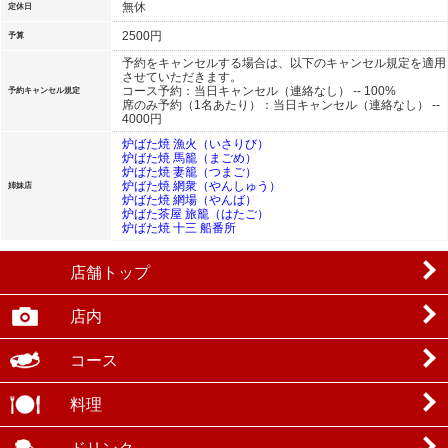
無休
定休日
2500円
予算
予約をキャンセルする場合は、以下のキャンセル規定を適用
させていただきます。
コース予約：当日キャンセル（連絡なし） -- 100%
予約キャンセル規定
席のみ予約（1名あたり）：当日キャンセル（連絡なし） --
4000円
炉ばた焼 漁火（いさりび）
炉ばた焼 馬籠（まごめ）
炉ばた焼 妻籠（つまご）
炉ばた焼 網衆（やんしゅう）
姉妹店
炉ばた焼 網場（やんば）
炉ばた茶屋 旅籠（はたご）
炉ばた焼 十三 船番所
店舗トップ
店内
コース
料理