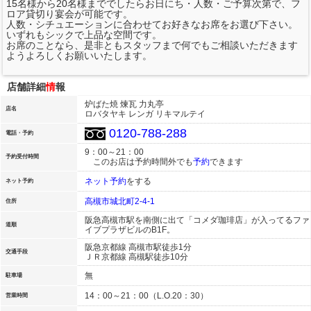
15名様から20名様まででしたらお日にち・人数・ご予算次第で、フ
ロア貸切り宴会が可能です。
人数・シチュエーションに合わせてお好きなお席をお選び下さい。
いずれもシックで上品な空間です。
お席のことなら、是非ともスタッフまで何でもご相談いただきます
ようよろしくお願いいたします。
店舗詳細
情
報
炉ばた焼 煉瓦 力丸亭
店名
ロバタヤキ レンガ リキマルテイ
0120-788-288
電話・予約
9：00～21：00
予約受付時間
このお店は予約時間外でも
予約
できます
ネット予約
をする
ネット予約
高槻市城北町2-4-1
住所
阪急高槻市駅を南側に出て「コメダ珈琲店」が入ってるファ
道順
イブプラザビルのB1F。
阪急京都線 高槻市駅徒歩1分
交通手段
ＪＲ京都線 高槻駅徒歩10分
無
駐車場
14：00～21：00（L.O.20：30）
営業時間