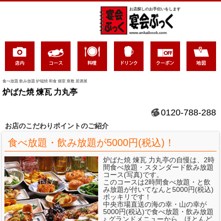
お店探しのお手伝いをします
www.enkaibook.com
食べ放題 飲み放題 炉端焼 和食 個室 座敷 居酒屋
炉ばた焼 煉瓦 力丸亭
0120-788-288
お店のこだわりポイントのご紹介
食べ放題・飲み放題が5000円(税込)！
炉ばた焼 煉瓦 力丸亭の自慢は、2時
間食べ放題・スタンダード飲み放題
コース(写真)です。
このコースは2時間食べ放題・と飲
み放題が付いてなんと5000円(税込)
ポッキリです！
中央市場直送の海の幸・山の幸が
5000円(税込)で食べ放題・飲み放題
♪ グランドメニューから、ほとんど