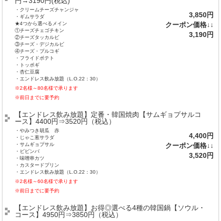
円→3190円(税込)
・クリームチーズチャンジャ
3,850円
・ギムサラダ
★4つから選べるメイン
クーポン価格↓↓
①チーズチェゴチキン
3,190円
②チーズタッカルビ
③チーズ・デジカルビ
④チーズ・プルコギ
・フライドポテト
・トッポギ
・杏仁豆腐
・エンドレス飲み放題（L.O.22：30）
※2名様～80名様で承ります
※前日までに要予約
【エンドレス飲み放題】定番・韓国焼肉【サムギョプサルコ
ース】4400円⇒3520円（税込）
・やみつき胡瓜 赤
4,400円
・じゃこ葱サラダ
・サムギョプサル
クーポン価格↓↓
・ビビンバ
3,520円
・味噌串カツ
・カスタードプリン
・エンドレス飲み放題（L.O.22：30）
※2名様～60名様で承ります
※前日までに要予約
【エンドレス飲み放題】お得◎選べる4種の韓国鍋【ソウル・
コース】4950円⇒3850円（税込）