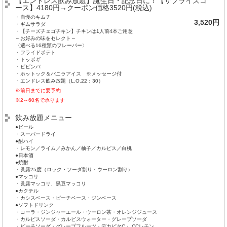
【エンドレス飲み放題】誕生日・記念日に！【サプライズコ
ース】4180円→クーポン価格3520円(税込)
・自慢のキムチ
3,520円
・ギムサラダ
・【チーズチェゴチキン】チキンは1人前4本ご用意
～お好みの味をセレクト～
〈選べる16種類のフレーバー〉
・フライドポテト
・トッポギ
・ビビンバ
・ホットック＆バニラアイス ※メッセージ付
・エンドレス飲み放題（L.O.22：30）
※前日までに要予約
※2～60名で承ります
飲み放題メニュー
●ビール
・スーパードライ
●酎ハイ
・レモン／ライム／みかん／柚子／カルピス／白桃
●日本酒
●焼酎
・眞露25度（ロック・ソーダ割り・ウーロン割り）
●マッコリ
・眞露マッコリ、黒豆マッコリ
●カクテル
・カシスベース・ピーチベース・ジンベース
●ソフトドリンク
・コーラ・ジンジャーエール・ウーロン茶・オレンジジュース
・カルピスソーダ・カルピスウォーター・グレープソーダ
・ピーチソーダ・グレープフルーツ・デカビタC・ CCレモン