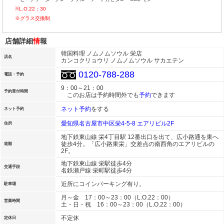
※L.O.22：30
※グラス交換制
店舗詳細
情
報
韓国料理 ノムノムソウル 栄店
店名
カンコクリョウリ ノムノムソウル サカエテン
0120-788-288
電話・予約
9：00～21：00
予約受付時間
このお店は予約時間外でも
予約
できます
ネット予約
をする
ネット予約
愛知県名古屋市中区栄4-5-8 エアリビル2F
住所
地下鉄東山線 栄4丁目駅 12番出口を出て、広小路通を東へ
徒歩4分。「広小路東栄」交差点の南西角のエアリビルの
道順
2F。
地下鉄東山線 栄駅徒歩4分
交通手段
名鉄瀬戸線 栄町駅徒歩4分
近所にコインパーキング有り。
駐車場
月～金 17：00～23：00（L.O.22：00）
営業時間
土・日・祝 16：00～23：00（L.O.22：00）
不定休
定休日