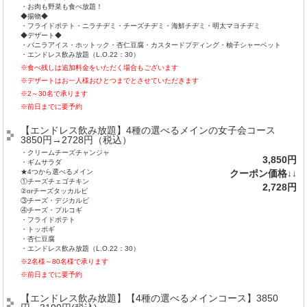
・お肉も野菜も食べ放題！
◆揚物◆
・フライドポテト・ニラチヂミ・チーズチヂミ・海鮮チヂミ・明太マヨチヂミ
◆デザート◆
・バニラアイス・ホットック・杏仁豆腐・カスタードプディング・柚子シャーベット
・エンドレス飲み放題（L.O.22：30）
※食べ残しは追加料金をいただく場合もございます
※デザートはお一人様おひとつまでとさせていただきます
※2～30名で承ります
※前日までに要予約
【エンドレス飲み放題】4種の選べるメインの女子会コース
3850円→2728円（税込）
・クリームチーズチャンジャ
3,850円
・ギムサラダ
★4つから選べるメイン
クーポン価格↓↓
①チーズチェゴチキン
2,728円
②orチーズタッカルビ
③チーズ・デジカルビ
④チーズ・プルコギ
・フライドポテト
・トッポギ
・杏仁豆腐
・エンドレス飲み放題（L.O.22：30）
※2名様～80名様で承ります
※前日までに要予約
【エンドレス飲み放題】【4種の選べるメインコース】3850