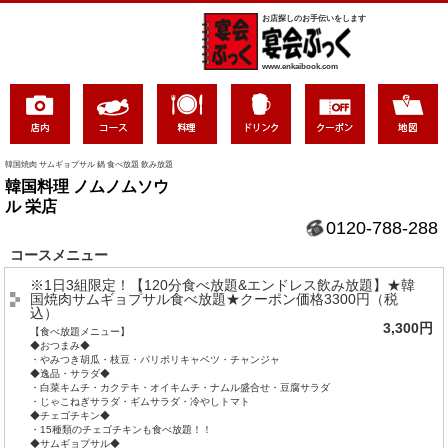
お店探しのお手伝いをします
www.enkaibook.com
韓国焼肉 サムギョプサル 鍋 食べ放題 飲み放題
韓国料理 ノムノムソウ
ル 栄店
0120-788-288
コースメニュー
※1日3組限定！【120分食べ放題&エンドレス飲み放題】★韓
国焼肉サムギョプサル食べ放題★クーポン価格3300円（税
込）
3,300円
【食べ放題メニュー】
◆おつまみ◆
・やみつき胡瓜・枝豆・パリポリキャベツ・チャンジャ
◆逸品・サラダ◆
・白菜キムチ・カクテキ・オイキムチ・ナムル盛合せ・豆腐サラダ
・じゃこねぎサラダ・ギムサラダ・冷やしトマト
◆チェゴチキン◆
・15種類のチェゴチキンも食べ放題！！
◆サムギョプサル◆