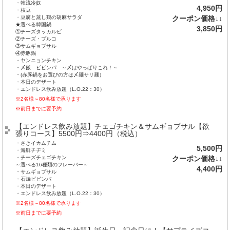
・韓流冷奴
4,950円
・枝豆
・豆腐と蒸し鶏の胡麻サラダ
クーポン価格↓↓
★選べる韓国鍋
3,850円
①チーズタッカルビ
②チーズ・プルコ
③サムギョプサル
④赤豚鍋
・ヤンニョンチキン
・〆飯 ビビンパ ～〆はやっぱりこれ！～
・(赤豚鍋をお選びの方は〆麺サリ麺）
・本日のデザート
・エンドレス飲み放題（L.O.22：30）
※2名様～80名様で承ります
※前日までに要予約
【エンドレス飲み放題】チェゴチキン＆サムギョプサル【欲
張りコース】5500円⇒4400円（税込）
・さきイカムチム
5,500円
・海鮮チヂミ
・チーズチェゴチキン
クーポン価格↓↓
～選べる16種類のフレーバー～
4,400円
・サムギョプサル
・石焼ビビンバ
・本日のデザート
・エンドレス飲み放題（L.O.22：30）
※2名様～80名様で承ります
※前日までに要予約