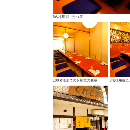
8名様用掘ごたつ席
100名様までのお座敷の個室
8名様用掘ご