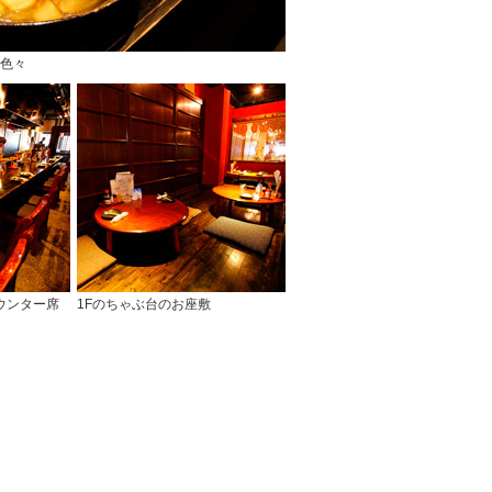
色々
ウンター席
1Fのちゃぶ台のお座敷