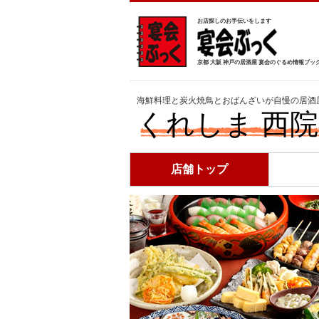
お店探しのお手伝いをします
京都 大阪 神戸の居酒屋 宴会のぐるめ情報ブッ
海鮮料理と炭火焼鳥とおばんざいが自慢の居酒
くれしま 西
店舗トップ