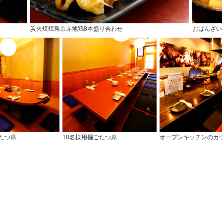
炭火焼焼鳥京赤地鶏8本盛り合わせ
おばんざい
たつ席
18名様用掘ごたつ席
オープンキッチンのカ