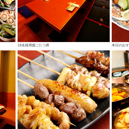
18名様用掘ごたつ席
本日のおす