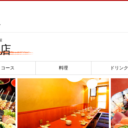
ク
屋
院店
コース
料理
ドリン