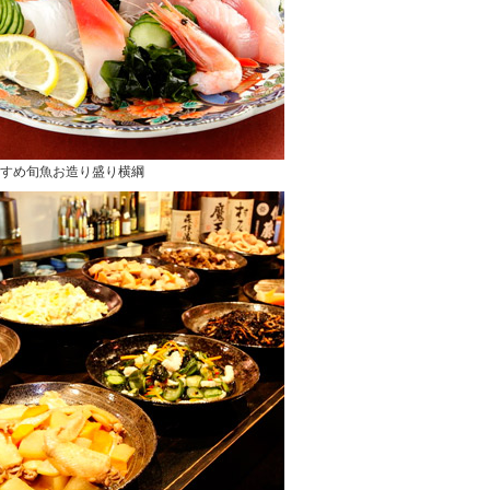
すめ旬魚お造り盛り横綱