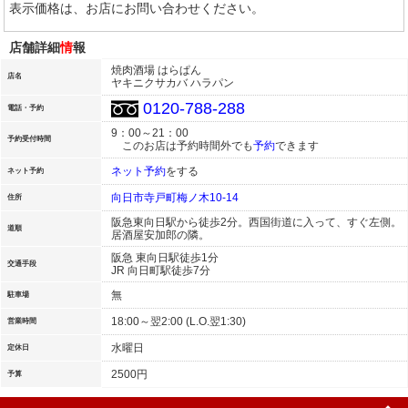
表示価格は、お店にお問い合わせください。
店舗詳細
情
報
焼肉酒場 はらぱん
店名
ヤキニクサカバ ハラパン
0120-788-288
電話・予約
9：00～21：00
予約受付時間
このお店は予約時間外でも
予約
できます
ネット予約
をする
ネット予約
向日市寺戸町梅ノ木10-14
住所
阪急東向日駅から徒歩2分。西国街道に入って、すぐ左側。
道順
居酒屋安加郎の隣。
阪急 東向日駅徒歩1分
交通手段
JR 向日町駅徒歩7分
無
駐車場
18:00～翌2:00 (L.O.翌1:30)
営業時間
水曜日
定休日
2500円
予算