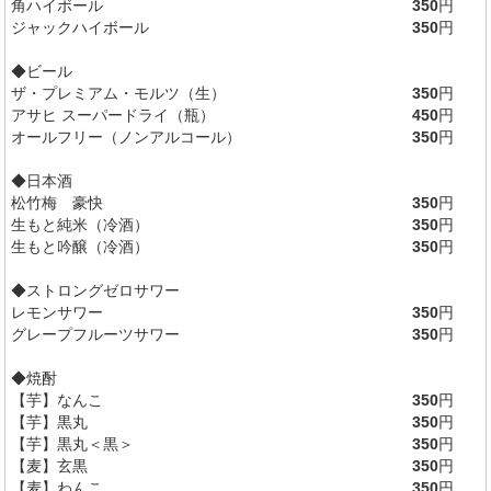
角ハイボール
350
円
ジャックハイボール
350
円
◆ビール
ザ・プレミアム・モルツ（生）
350
円
アサヒ スーパードライ（瓶）
450
円
オールフリー（ノンアルコール）
350
円
◆日本酒
松竹梅 豪快
350
円
生もと純米（冷酒）
350
円
生もと吟醸（冷酒）
350
円
◆ストロングゼロサワー
レモンサワー
350
円
グレープフルーツサワー
350
円
◆焼酎
【芋】なんこ
350
円
【芋】黒丸
350
円
【芋】黒丸＜黒＞
350
円
【麦】玄黒
350
円
【麦】わんこ
350
円