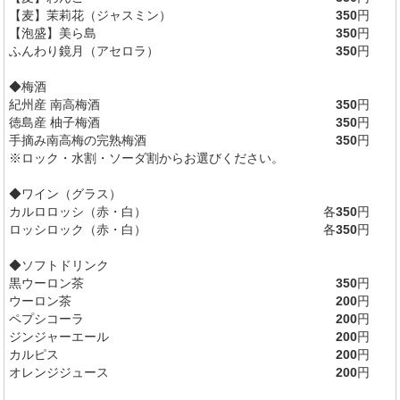
【麦】茉莉花（ジャスミン）
350
円
【泡盛】美ら島
350
円
ふんわり鏡月（アセロラ）
350
円
◆梅酒
紀州産 南高梅酒
350
円
徳島産 柚子梅酒
350
円
手摘み南高梅の完熟梅酒
350
円
※ロック・水割・ソーダ割からお選びください。
◆ワイン（グラス）
カルロロッシ（赤・白）
各
350
円
ロッシロック（赤・白）
各
350
円
◆ソフトドリンク
黒ウーロン茶
350
円
ウーロン茶
200
円
ペプシコーラ
200
円
ジンジャーエール
200
円
カルピス
200
円
オレンジジュース
200
円