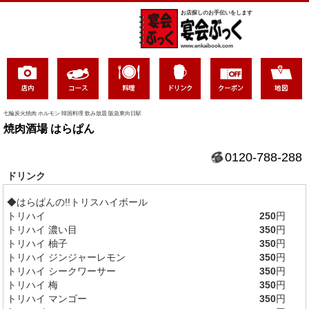
お店探しのお手伝いをします
www.enkaibook.com
七輪炭火焼肉 ホルモン 韓国料理 飲み放題 阪急東向日駅
焼肉酒場 はらぱん
0120-788-288
ドリンク
◆はらぱんの!!トリスハイボール
トリハイ
250
円
トリハイ 濃い目
350
円
トリハイ 柚子
350
円
トリハイ ジンジャーレモン
350
円
トリハイ シークワーサー
350
円
トリハイ 梅
350
円
トリハイ マンゴー
350
円