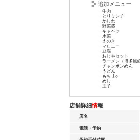
追加メニュー
・牛肉 2,
・とりミンチ 1
・かしわ 1
・野菜盛 
・キャベツ 
・水菜 
・えのき 
・マロニー 
・豆腐 
・おじやセット
・ラーメン（博多風細
・チャンポンめ
・うどん 
・もち 1ヶ
・めし 
・玉子 
店舗詳細
情
報
店名
電話・予約
予約受付時間