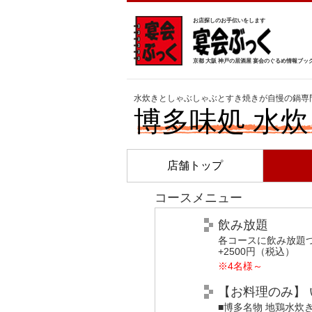
お店探しのお手伝いをします
京都 大阪 神戸の居酒屋 宴会のぐるめ情報ブッ
水炊きとしゃぶしゃぶとすき焼きが自慢の鍋専
博多味処 水炊
店舗トップ
コースメニュー
飲み放題
各コースに飲み放題
+2500円（税込）
※4名様～
【お料理のみ】 
■博多名物 地鶏水炊