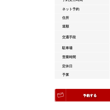
ネット予約
住所
道順
交通手段
駐車場
営業時間
定休日
予算