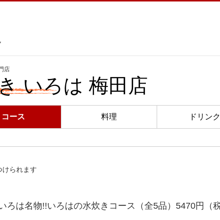
ク
門店
き いろは 梅田店
コース
料理
ドリン
つけられます
いろは名物!!いろはの水炊きコース（全5品）5470円（
き