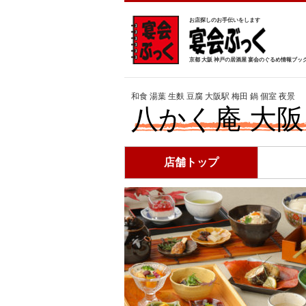
お店探しのお手伝いをします
京都 大阪 神戸の居酒屋 宴会のぐるめ情報ブッ
和食 湯葉 生麩 豆腐 大阪駅 梅田 鍋 個室 夜景
八かく庵 大
店舗トップ