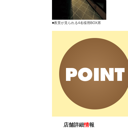
■夜景が見られる4名様用BOX席
店舗詳細
情
報