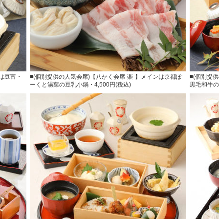
ンは豆富・
■(個別提供の人気会席)【八かく会席-楽-】メインは京都ぽ
■(個別提
ーくと湯葉の豆乳小鍋・4,500円(税込)
黒毛和牛のす