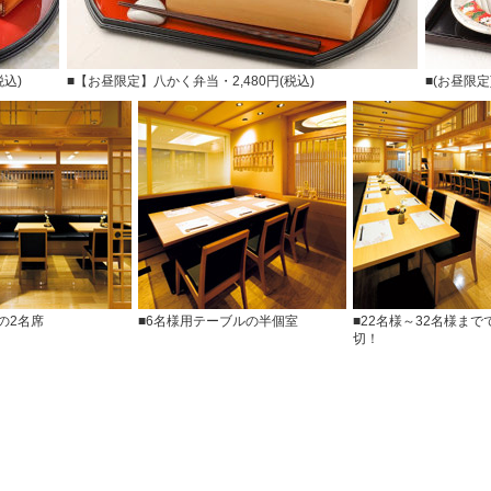
込)
■【お昼限定】八かく弁当・2,480円(税込)
■(お昼限定
の2名席
■6名様用テーブルの半個室
■22名様～32名様ま
切！