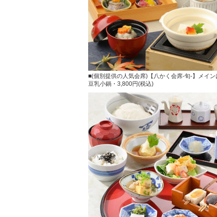
■(個別提供の人気会席)【八かく会席-旬-】メイ
豆乳小鍋・3,800円(税込)