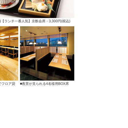
)【ランチ一番人気】京麩会席・3,300円(税込)
ででフロア貸
■夜景が見られる4名様用BOX席