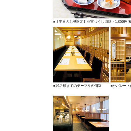
■【平日のお昼限定】豆富づくし御膳・1,850円(税
■16名様までのテーブルの個室
■セパレート