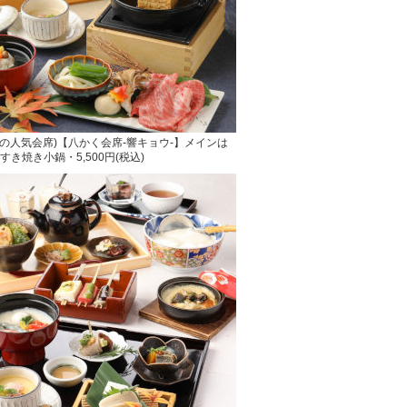
供の人気会席)【八かく会席-響キョウ-】メインは
き焼き小鍋・5,500円(税込)