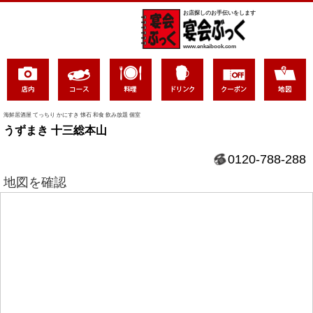
お店探しのお手伝いをします
www.enkaibook.com
海鮮居酒屋 てっちり かにすき 懐石 和食 飲み放題 個室
うずまき 十三総本山
0120-788-288
地図を確認