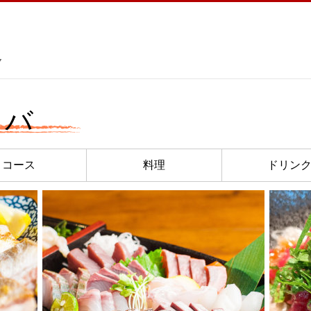
ク
ロバ
コース
料理
ドリン