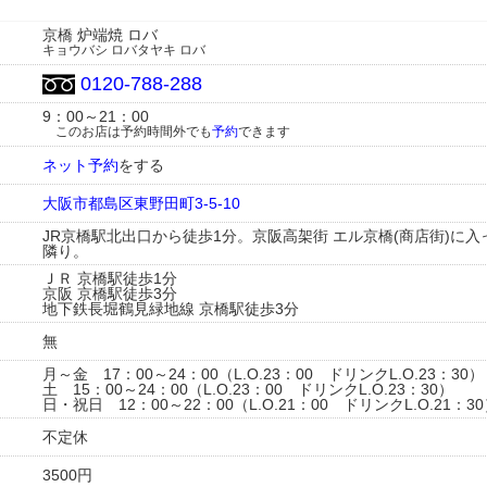
京橋 炉端焼 ロバ
キョウバシ ロバタヤキ ロバ
0120-788-288
9：00～21：00
このお店は予約時間外でも
予約
できます
ネット予約
をする
大阪市都島区東野田町3-5-10
JR京橋駅北出口から徒歩1分。京阪高架街 エル京橋(商店街)に
隣り。
ＪＲ 京橋駅徒歩1分
京阪 京橋駅徒歩3分
地下鉄長堀鶴見緑地線 京橋駅徒歩3分
無
月～金 17：00～24：00（L.O.23：00 ドリンクL.O.23：30）
土 15：00～24：00（L.O.23：00 ドリンクL.O.23：30）
日・祝日 12：00～22：00（L.O.21：00 ドリンクL.O.21：3
不定休
3500円