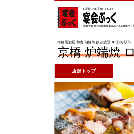
お店探しのお手伝いをします
京都 大阪 神戸の居酒屋 宴会のぐるめ情報ブッ
海鮮居酒屋 和食 旬鮮魚 飲み放題 JR京橋 駅前
京橋 炉端焼 
店舗トップ