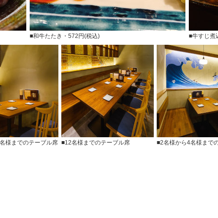
■和牛たたき・572円(税込)
■牛すじ煮込
4名様までのテーブル席
■12名様までのテーブル席
■2名様から4名様までの