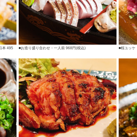
本 495
■お造り盛り合わせ・一人前 968円(税込)
■桜ユッケ・