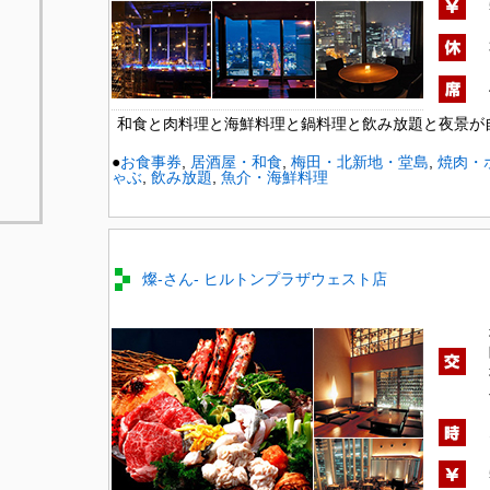
和食と肉料理と海鮮料理と鍋料理と飲み放題と夜景が
●
お食事券
,
居酒屋・和食
,
梅田・北新地・堂島
,
焼肉・
ゃぶ
,
飲み放題
,
魚介・海鮮料理
燦-さん- ヒルトンプラザウェスト店