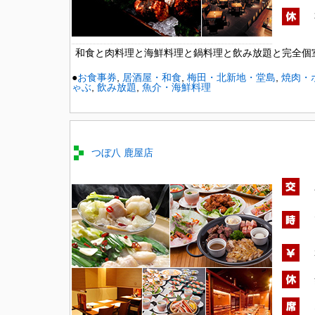
和食と肉料理と海鮮料理と鍋料理と飲み放題と完全個
●
お食事券
,
居酒屋・和食
,
梅田・北新地・堂島
,
焼肉・
ゃぶ
,
飲み放題
,
魚介・海鮮料理
つぼ八 鹿屋店