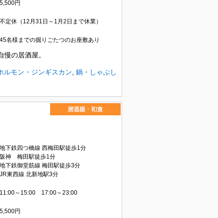
5,500円
不定休（12月31日～1月2日まで休業）
45名様までの掘りごたつのお座敷あり
自慢の居酒屋。
ホルモン・ジンギスカン
,
鍋・しゃぶし
地下鉄四つ橋線 西梅田駅徒歩1分
阪神 梅田駅徒歩1分
地下鉄御堂筋線 梅田駅徒歩3分
JR東西線 北新地駅3分
11:00～15:00 17:00～23:00
5,500円