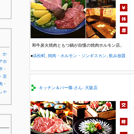
和牛炭火焼肉ともつ鍋が自慢の焼肉ホルモン店。
か
●
浜松町
,
焼肉・ホルモン・ジンギスカン
,
飲み放題
アホ
作・
・京
肉・
キッチン＆バー燦-さん- 大阪店
しゃ